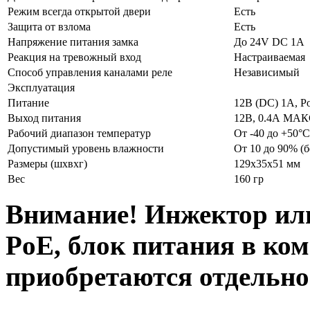
Режим всегда открытой двери
Есть
Защита от взлома
Есть
Напряжение питания замка
До 24V DC 1A
Реакция на тревожный вход
Настраиваемая
Способ управления каналами реле
Независимый
Эксплуатация
Питание
12В (DC) 1А, Po
Выход питания
12В, 0.4А МАКС
Рабочий диапазон температур
От -40 до +50°С
Допустимый уровень влажности
От 10 до 90% (б
Размеры (шхвхг)
129х35х51 мм
Вес
160 гр
Внимание! Инжектор ил
PoE, блок питания в ком
приобретаются отдельно