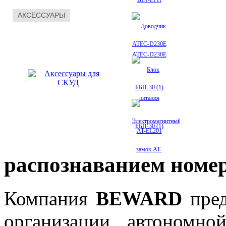
АКСЕССУАРЫ
IP терминалы позволяют организовать
IP терми
систему контроля доступа посредством
систему 
биометрической идентификации лица
биометри
ATEC-D230E
человека, а так же по дополнительным
человека
признакам
признака
ББП-30 (1)
AT-EL201
распознаванием номе
Все необходимое для бесперебойной работы СКУД:
замки, считыватели, доводчики, блоки питания
Компания
BEWARD
пре
организации автономно