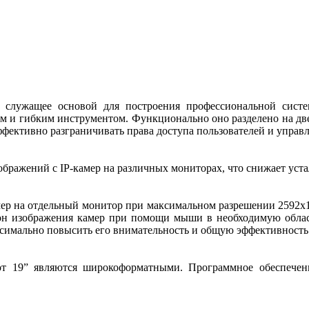
е, служащее основой для построения профессиональной сис
ым и гибким инструментом. Функционально оно разделено на д
ффективно разграничивать права доступа пользователей и управ
бражений с IP-камер на различных мониторах, что снижает уст
мер на отдельный монитор при максимальном разрешении 2592x19
окон изображения камер при помощи мыши в необходимую облас
максимально повысить его внимательность и общую эффективност
от 19” являются широкоформатными. Программное обеспечен