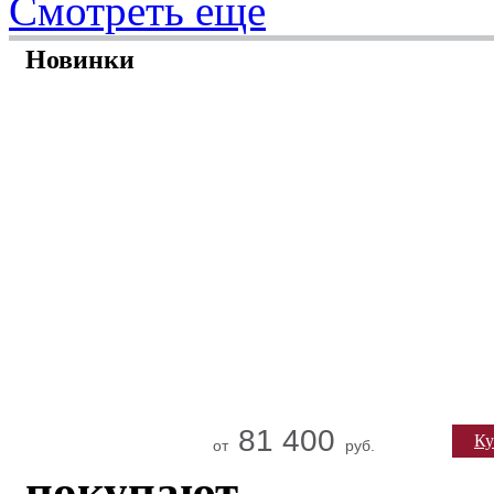
Смотреть еще
Новинки
81 400
Ку
от
руб.
покупают
BIN-LPF