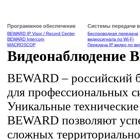
Программное обеспечение
Системы передачи 
BEWARD IP Visor / Record Center
Беспроводная передача
BEWARD Intercom
видеосигнала по Wi-Fi
MACROSCOP
Передача IP видео по ви
Видеонаблюдение
BEWARD – российский б
для профессиональных си
DS06A
51 400
Ку
от
руб.
Уникальные технические
Первый домофон со
встроенной функцией
BEWARD позволяют успеш
распознавания лиц
Позволяет осуществлять
сложных территориально
автоматизированный доступ в