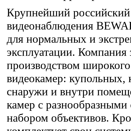
помещение (например для
сотрудников организации,
Крупнейший российский 
членов семьи и т.п.). Не нужно
приобретать лицензии ПО или
видеонаблюдения BEWAR
дополнительные сервера.
Фотографии пользователей,
которым разрешен доступ,
для нормальных и экстр
хранятся в самом домофоне.
эксплуатации. Компания
производством широкого
75 900
Ку
от
руб.
видеокамер: купольных, 
снаружи и внутри помещ
камер с разнообразными
набором объективов. Кр
комплектует свои систем