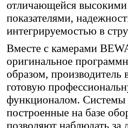
отличающейся высокими
показателями, надежност
интегрируемостью в стру
45 500
Ку
от
руб.
Вместе с камерами BEWA
оригинальное программн
образом, производитель 
готовую профессиональн
функционалом. Системы 
построенные на базе об
позволяют наблюдать за
SV6016FLM