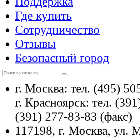
Поддержка
Где купить
Сотрудничество
Отзывы
Безопасный город
г. Москва: тел. (495) 50
SV3210DBZ
г. Красноярск: тел. (391
5 Мп IP-камера с
моторизованным объективом
(391) 277-83-83 (факс)
Отличается удобством монтажа
117198, г. Москва, ул.
и эксплуатации. Камера
оснащена сенсором
Sony Starvis
,
который обеспечивает