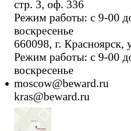
стр. 3, оф. 336
изображение с минимальным
уровнем шумов в сумеречное и
Режим работы: с 9-00 д
ночное время. Это значительно
повышает уровень детализации
объектов. Сетевая IP-
воскресенье
камера поддерживает питание
по
PoE
и может работать на
660098, г. Красноярск, 
морозе до -40°C.
Режим работы: с 9-00 д
воскресенье
moscow@beward.ru
kras@beward.ru