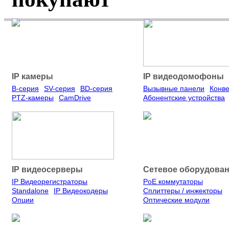
Шлагбаум со встроенным
распознаванием номеров
Круглосуточный контроль
въезда и выезда с помощью двух
камер без необходимости
IP камеры
IP видеодомофоны
устанавливать дополнительное
освещение. Камеры распознают
B-серия
SV-серия
BD-серия
Вызывные панели
Конв
номера 4 стран, в том числе
PTZ-камеры
CamDrive
Абонентские устройства
номера такси и спецслужб.
Встроенный роутер с
поддержкой 4G / Wi-Fi / LAN
обеспечивает удаленную
настройку списков доступа и
управление шлагбаумом.
IP видеосерверы
Сетевое оборудова
21 700
Ку
от
руб.
IP Видеорегистраторы
PoE коммутаторы
Standalone
IP Видеокодеры
Сплиттеры / инжекторы
Опции
Оптические модули