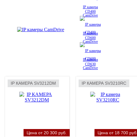
максимальной чувствительностью и наилучшей
набор опци
детализацией изображения. Широкий набор опций
сложных кл
IP камера
CD400
IP камера
CD600
IP камера
CD630
IP КАМЕРА SV3212DM
IP КАМЕРА SV3210RC
Полноценная система облачного видеонаблюдения
для квартиры и офиса. Простота установки, on-line
просмотр через Интернет
Цена от 20 300 руб.
Цена от 18 700 руб