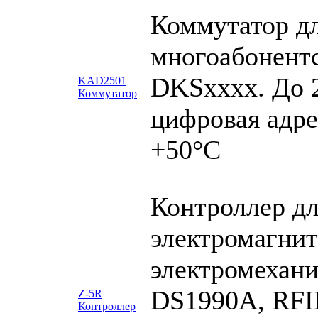
Коммутатор д
многоабонент
DKSxxxx. До 2
KAD2501
Коммутатор
цифровая адре
+50°С
Контроллер дл
электромагни
электромехан
DS1990A, RFID
Z-5R
Контроллер