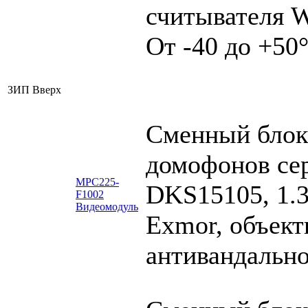
считывателя W
От -40 до +50
ЗИП
Вверх
Сменный блок
домофонов се
MPC225-
DKS15105, 1.3
F1002
Видеомодуль
Exmor, объект
антивандально