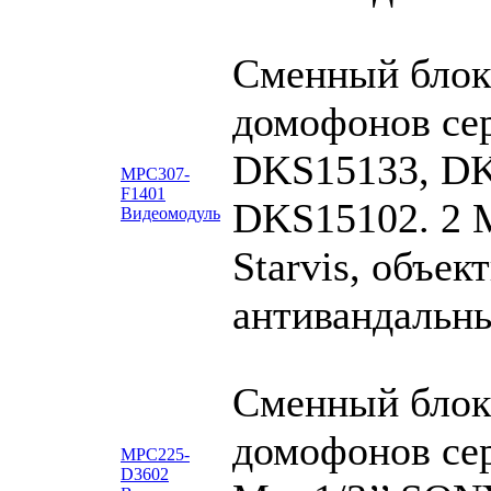
Сменный блок
домофонов се
DKS15133, DK
MPC307-
F1401
DKS15102. 2 М
Видеомодуль
Starvis, объек
антивандальн
Сменный блок
домофонов се
MPC225-
D3602