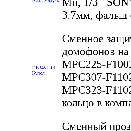
Мп, 1/3’’ SON
Видеомодуль
3.7мм, фальш 
Сменное защит
домофонов на 
MPC225-F1002
DB34VP-01
Купол
MPC307-F1102
MPC323-F1102
кольцо в комп
Сменный проз