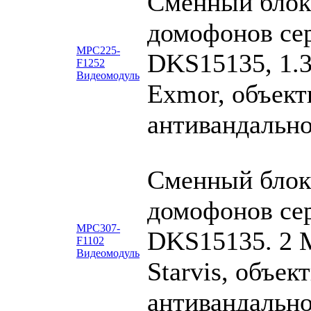
Сменный блок
домофонов се
MPC225-
DKS15135, 1.3
F1252
Видеомодуль
Exmor, объект
антивандально
Сменный блок
домофонов се
MPC307-
DKS15135. 2 М
F1102
Видеомодуль
Starvis, объек
антивандально