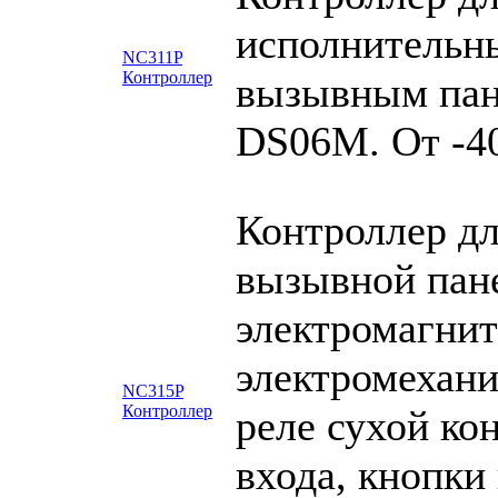
исполнительны
NC311P
Контроллер
вызывным пан
DS06M. От -4
Контроллер дл
вызывной пан
электромагнит
электромехани
NC315P
Контроллер
реле сухой ко
входа, кнопки