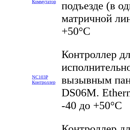
Коммутатор
подъезде (в о
матричной лин
+50°C
Контроллер дл
исполнительно
вызывным пан
NC103P
Контроллер
DS06M. Ethern
-40 до +50°С
Контроллер дл