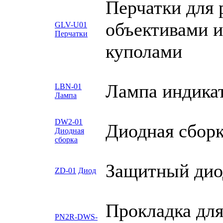
Перчатки для 
объективами 
GLV-U01
Перчатки
куполами
Лампа индика
LBN-01
Лампа
DW2-01
Диодная сбор
Диодная
сборка
Защитный дио
ZD-01
Диод
Прокладка для
PN2R-DWS-