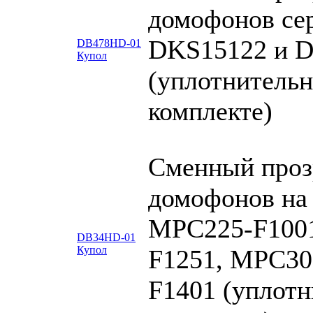
домофонов се
DKS15122 и 
DB478HD-01
Купол
(уплотнительн
комплекте)
Сменный проз
домофонов на 
MPC225-F100
DB34HD-01
Купол
F1251, MPC30
F1401 (уплотн