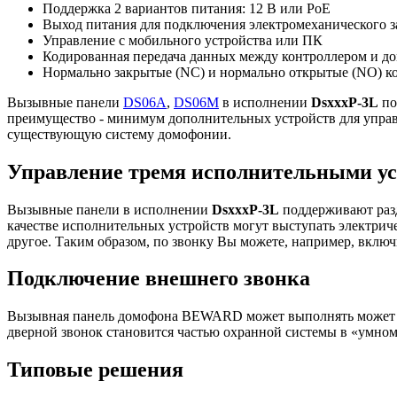
Поддержка 2 вариантов питания: 12 В или PoE
Выход питания для подключения электромеханического з
Управление с мобильного устройства или ПК
Кодированная передача данных между контроллером и д
Нормально закрытые (NC) и нормально открытые (NO) к
Вызывные панели
DS06A
,
DS06M
в исполнении
DsxxxP-3L
по
преимущество - минимум дополнительных устройств для управ
существующую систему домофонии.
Управление тремя исполнительными у
Вызывные панели в исполнении
DsxxxP-3L
поддерживают разд
качестве исполнительных устройств могут выступать электриче
другое. Таким образом, по звонку Вы можете, например, включ
Подключение внешнего звонка
Вызывная панель домофона BEWARD может выполнять может вып
дверной звонок становится частью охранной системы в «умном
Типовые решения