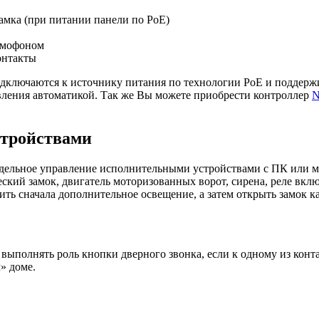
амка (при питании панели по PoE)
омофоном
онтакты
дключаются к источнику питания по технологии PoE и поддерж
ления автоматикой. Так же Вы можете приобрести контроллер
N
стройствами
ельное управление исполнительными устройствами с ПК или м
ский замок, двигатель моторизованных ворот, сирена, реле вкл
ить сначала дополнительное освещение, а затем открыть замок ка
олнять роль кнопки дверного звонка, если к одному из контак
» доме.