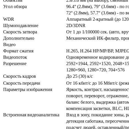
Объектив
2.8/3.6 мм (на выбор), сменны
Угол обзора
96.4° (2.8мм), 79° (3.6мм) - по 
72° (2.8мм), 57.7° (3.6мм) - по 
WDR
Аппаратный 2-кратный (до 120
Шумоподавление
2D/3DNR
Скорость затвора
От 1 до 1/100000 сек. (авто, вр
Дополнительно
Механический ИК-фильтр, про
Видео
Формат сжатия
H.265, H.264 HP/MP/BP, MJPE
Видеопоток
Одновременное кодирование до
Разрешение
2592×1944, 2592×1520, 2048×15
1280×960, 1280×720, 704×576
Скорость кадров
До 25 (30) к/с
Скорость передачи
От 16 кбит/с до 16 Мбит/с (ре
Параметры изображения
Яркость, контраст, насыщенност
поворот, переворот, отражение
баланс белого, выдержка (авто
компенсация засветки, BLC, H
Встроенная видеоаналитика
Вход в зону, покидание зоны, 
детекция саботажа, пересечени
подсчет людей, оставленный/п