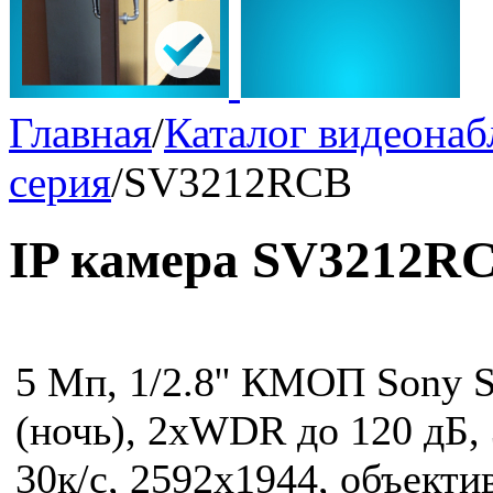
Главная
/
Каталог видеона
серия
/
SV3212RCB
IP камера SV3212R
5 Мп, 1/2.8'' КМОП Sony St
(ночь), 2xWDR до 120 дБ,
30к/с, 2592x1944, объектив