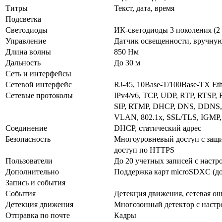
Титры
Текст, дата, время
Подсветка
Светодиоды
ИК-светодиоды 3 поколения (2 
Управление
Датчик освещенности, вручну
Длина волны
850 Нм
Дальность
До 30 м
Сеть и интерфейсы
Сетевой интерфейс
RJ-45, 10Base-T/100Base-TX Eth
Сетевые протоколы
IPv4/v6, TCP, UDP, RTP, RTSP,
SIP, RTMP, DHCP, DNS, DDNS, 
VLAN, 802.1x, SSL/TLS, IGMP, 
Соединение
DHCP, статический адрес
Безопасность
Многоуровневый доступ с защит
доступ по HTTPS
Пользователи
До 20 учетных записей с наст
Дополнительно
Поддержка карт microSDXC (до
Запись и события
События
Детекция движения, сетевая о
Детекция движения
Многозонный детектор с настр
Отправка по почте
Кадры