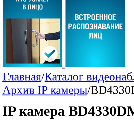
Главная
/
Каталог видеона
Архив IP камеры
/
BD433
IP камера BD4330D