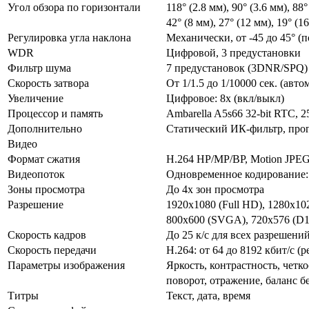
Угол обзора по горизонтали
118° (2.8 мм), 90° (3.6 мм), 88°
42° (8 мм), 27° (12 мм), 19° (1
Регулировка угла наклона
Механически, от -45 до 45° (п
WDR
Цифровой, 3 предустановки
Фильтр шума
7 предустановок (3DNR/SPQ)
Скорость затвора
От 1/1.5 до 1/10000 сек. (авт
Увеличение
Цифровое: 8х (вкл/выкл)
Процессор и память
Ambarella A5s66 32-bit RTC,
Дополнительно
Статический ИК-фильтр, про
Видео
Формат сжатия
H.264 HP/MP/BP, Motion JPE
Видеопоток
Одновременное кодирование: 
Зоны просмотра
До 4х зон просмотра
Разрешение
1920x1080 (Full HD), 1280x1
800x600 (SVGA), 720x576 (D1
Скорость кадров
До 25 к/с для всех разрешени
Скорость передачи
Н.264: от 64 до 8192 кбит/с
Параметры изображения
Яркость, контрастность, четко
поворот, отражение, баланс б
Титры
Текст, дата, время