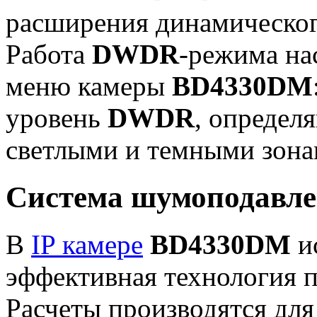
расширения динамическо
Работа
DWDR
-режима на
меню камеры
BD4330DM
уровень
DWDR
, определ
светлыми и темными зона
Система шумоподавле
В
IP камере
BD4330DM
и
эффективная технология 
Расчеты производятся для