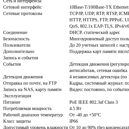
Сеть и интерфейсы
Сетевой интерфейс
10Base-T/100Base-TX Ethernet
Сетевые протоколы
TCP/IP, UDP, RTP, RTSP, ICM
HTTP, HTTPS, FTP, PPPoE, U
QoS, 802.1x EAP-TLS, IPv4/v
Соединение
DHCP, статический адрес
Безопасность
Многоуровневый доступ польз
Пользователи
До 20 учетных записей с нас
Дополнительно
Поддержка карт памяти micr
Запись и события
События
Детекция движения (регулиро
антисаботаж, сетевая ошибка
Детекция движения
4 независимых детектора (по 
Отправка по почте, на FTP
Кадры, системный журнал: п
Запись на NAS, карту памяти
Видео: постоянно, по событи
Эксплуатация
Питание
PoE IEEE 802.3af Class 3
Потребляемая мощность
4.5 Вт
Рабочий диапазон температур
От -40 до +50°С
Класс защиты
IP66
Допустимый уровень влажности
От 10 до 90% (без конденсата)