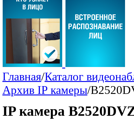
Главная
/
Каталог видеона
Архив IP камеры
/
B2520D
IP камера B2520DV