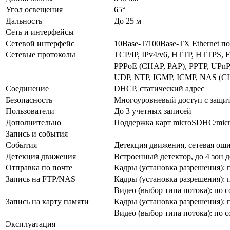
Угол освещения
65°
Дальность
До 25 м
Сеть и интерфейсы
Сетевой интерфейс
10Base-T/100Base-TX Ethernet п
Сетевые протоколы
TCP/IP, IPv4/v6, HTTP, HTTPS,
PPPoE (CHAP, PAP), PPTP, UPnP,
UDP, NTP, IGMP, ICMP, NAS (CI
Соединение
DHCP, статический адрес
Безопасность
Многоуровневый доступ с защи
Пользователи
До 3 учетных записей
Дополнительно
Поддержка карт microSDHC/micr
Запись и события
События
Детекция движения, сетевая ош
Детекция движения
Встроенный детектор, до 4 зон 
Отправка по почте
Кадры (установка разрешения):
Запись на FTP/NAS
Кадры (установка разрешения):
Видео (выбор типа потока): по 
Запись на карту памяти
Кадры (установка разрешения):
Видео (выбор типа потока): по 
Эксплуатация