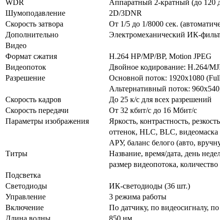
WDR
Аппаратный 2-кратный (до 120 
Шумоподавление
2D/3DNR
Скорость затвора
От 1/5 до 1/8000 сек. (автоматич
Дополнительно
Электромеханический ИК-фильт
Видео
Формат сжатия
H.264 HP/MP/BP, Motion JPEG
Видеопоток
Двойное кодирование: Н.264/M
Разрешение
Основной поток: 1920x1080 (Ful
Альтернативный поток: 960x540,
Скорость кадров
До 25 к/с для всех разрешений
Скорость передачи
От 32 кбит/с до 16 Мбит/с
Параметры изображения
Яркость, контрастность, резкост
оттенок, HLC, BLC, видеомаска (
АРУ, баланс белого (авто, вручн
Титры
Название, время/дата, день недел
размер видеопотока, количеств
Подсветка
Светодиоды
ИК-светодиоды (36 шт.)
Управление
3 режима работы
Включение
По датчику, по видеосигналу, п
Длина волны
850 нм