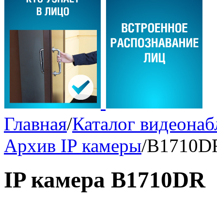
Главная
/
Каталог видеона
Архив IP камеры
/
B1710D
IP камера B1710DR