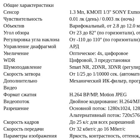
Общие характеристики
Сенсор
1.3 Мп, КМОП 1/3'' SONY Exmor
Чувствительность
0.01 лк (день) / 0.003 лк (ночь)
Объектив
Варифокальный, от 2.8 до 12.0 м
Угол обзора
От 23 до 82° (по горизонтали), о
Регулировка угла наклона
От -110 до 110° (по горизонтали)
Управление диафрагмой
АРД
Увеличение
Оптическое: 4х, цифоровое
WDR
Цифровой, 3 предустановки
Шумоподавление
Smart NR, 2DNR, 3DNR (регулир
Скорость затвора
От 1/25 до 1/10000 сек. (автомат
Дополнительно
Механический ИК-фильтр, прогр
Видео
Формат сжатия
H.264 BP/MP, Motion JPEG
Видеопоток
Двойное кодирование: Н.264/M
Разрешение
Основной поток: 1280x1024, 128
Альтернативный поток: 720x576
Скорость кадров
До 25 к/с для всех разрешений
Скорость передачи
От 32 кбит/с до 16 Мбит/с
Параметры изображения
Яркость, контрастность, оттенок