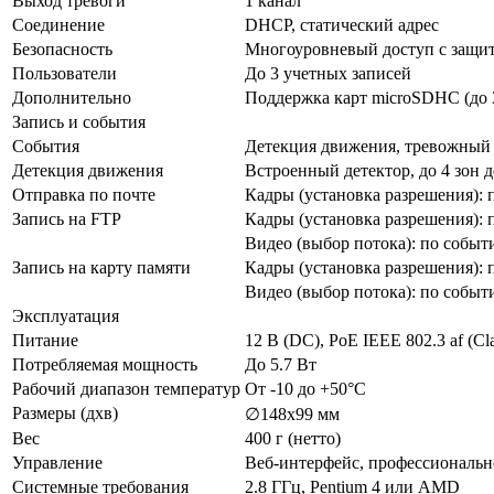
Выход тревоги
1 канал
Соединение
DHCP, статический адрес
Безопасность
Многоуровневый доступ с защи
Пользователи
До 3 учетных записей
Дополнительно
Поддержка карт microSDHC (до 
Запись и события
События
Детекция движения, тревожный 
Детекция движения
Встроенный детектор, до 4 зон 
Отправка по почте
Кадры (установка разрешения):
Запись на FTP
Кадры (установка разрешения):
Видео (выбор потока): по собы
Запись на карту памяти
Кадры (установка разрешения):
Видео (выбор потока): по собы
Эксплуатация
Питание
12 В (DC), PoE IEEE 802.3 af (Cla
Потребляемая мощность
До 5.7 Вт
Рабочий диапазон температур
От -10 до +50°С
Размеры (дхв)
∅148х99 мм
Вес
400 г (нетто)
Управление
Веб-интерфейс, профессиональн
Системные требования
2.8 ГГц, Pentium 4 или AMD