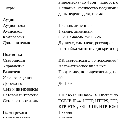
видеомаска (до 4 зон), поворот,
Титры
Название, количество подключени
день недели, дата, время
Аудио
Аудиовыход
1 канал, линейный
Аудиовход
1 канал, линейный
Компрессия
G.711 a-law/u-law, G726
Дополнительно
Дуплекс, симплекс, регулировка
настройка чатототы дискретиза
Подсветка
Светодиоды
ИК-светодиоды 3-го поколения (
Управление
Автоматическое вкл/выкл
Включение
По датчику, по видеосигналу, п
Угол освещения
65°
Дальность
До 10 м
Сеть и интерфейсы
Сетевой интерфейс
10Base-T/100Base-TX Ethernet п
Сетевые протоколы
TCP/IP, IPv4, HTTP, HTTPS, FT
RTP, RTSP, SSL, UDP, NTP, ICM
Вход тревоги
1 канал