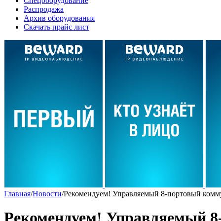
Спецоборудование
Распродажа
Архив оборудования
Скачать прайс лист
Главная
/
Новости
/
Рекомендуем! Управляемый 8-портовый ком
Рекомендуем! Управляемый 