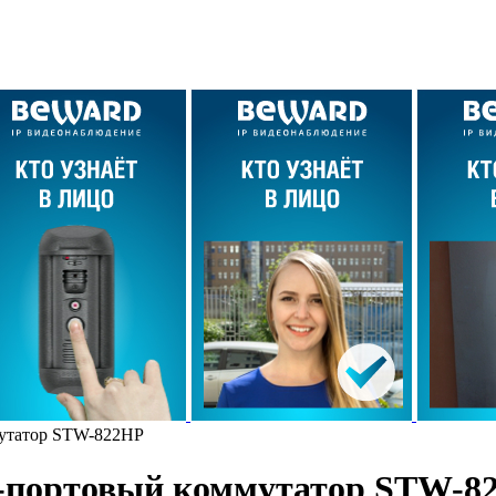
мутатор STW-822HP
8-портовый коммутатор STW-8