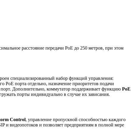
симальное расстояние передачи PoE до 250 метров, при этом
строен специализированный набор функций управления:
о PoE порта отдельно, назначение приоритетов подачи
а порт. Дополнительно, коммутатор поддерживает функцию
PoE
гружать порты индивидуально в случае их зависания.
torm Control
, управление пропускной способностью каждого
IP и видеопотоков и позволяет предприятиям в полной мере