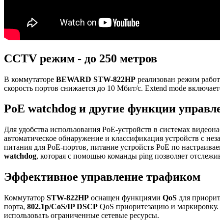
CCTV режим - до 250 метров
В коммутаторе
BEWARD STW-822HP
реализован режим рабо
скорость портов снижается до 10 Мбит/с. Extend mode включае
PoE watchdog и другие функции управ
Для удобства использования PoE-устройств в системах видеон
автоматическое обнаружение и классификация устройств с не
питания для PoE-портов, питание устройств PoE по настраив
watchdog
, которая с помощью команды ping позволяет отслежи
Эффективное управление трафиком
Коммутатор
STW-822HP
оснащен функциями
QoS
для приорит
порта,
802.1p/CoS/IP DSCP
QoS приоритезацию и маркировку. 
использовать ограниченные сетевые ресурсы.