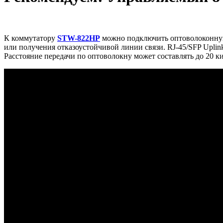
К коммутатору
STW-822HP
можно подключить оптоволоконную 
или получения отказоустойчивой линии связи. RJ-45/SFP Upli
Расстояние передачи по оптоволокну может составлять до 20