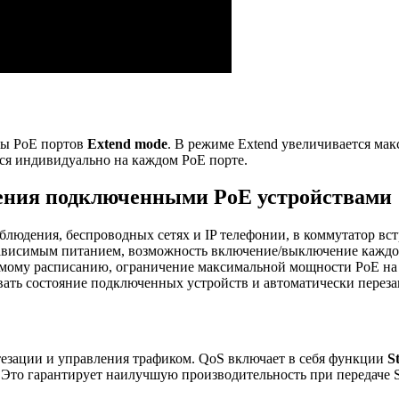
ты PoE портов
Extend mode
. В режиме Extend увеличивается мак
тся индивидуально на каждом PoE порте.
ления подключенными PoE устройствами
аблюдения, беспроводных сетях и IP телефонии, в коммутатор в
зависимым питанием, возможность включение/выключение каждог
аемому расписанию, ограничение максимальной мощности PoE н
вать состояние подключенных устройств и автоматически переза
езации и управления трафиком. QoS включает в себя функции
S
Это гарантирует наилучшую производительность при передаче S