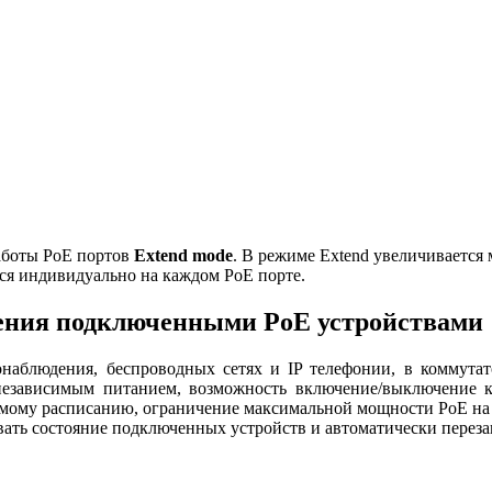
аботы PoE портов
Extend
mode
. В режиме Extend увеличивается 
тся индивидуально на каждом PoE порте.
ления подключенными PoE устройствами
еонаблюдения, беспроводных сетях и IP телефонии, в коммута
независимым питанием, возможность включение/выключение к
аемому расписанию, ограничение максимальной мощности PoE н
вать состояние подключенных устройств и автоматически переза