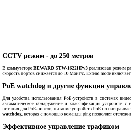
CCTV режим - до 250 метров
В коммутаторе
BEWARD STW-1622HP
v
3
реализован режим р
скорость портов снижается до 10 Мбит/с. Extend mode включае
PoE watchdog и другие функции управ
Для удобства использования PoE-устройств в системах вид
автоматическое обнаружение и классификация устройств с 
питания для PoE-портов, питание устройств PoE по настраив
watchdog
, которая с помощью команды ping позволяет отслежи
Эффективное управление трафиком