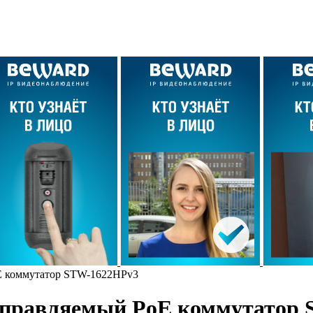
E коммутатор STW-1622HPv3
управляемый PoE коммутатор