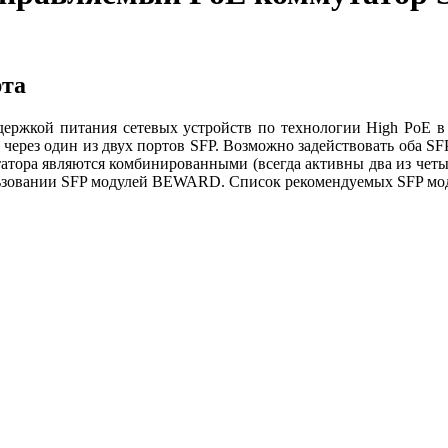
рта
держкой питания сетевых устройств по технологии High PoE в
ерез один из двух портов SFP. Возможно задействовать оба SFP
татора являются комбинированными (всегда активны два из четы
ользовании SFP модулей BEWARD. Список рекомендуемых SFP мод