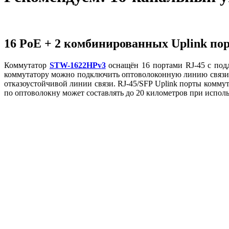
16 PoE + 2 комбинированных Uplink по
Коммутатор
STW-1622HP
v
3
оснащён 16 портами RJ-45 с под
коммутатору можно подключить оптоволоконную линию связи ч
отказоустойчивой линии связи. RJ-45/SFP Uplink порты комму
по оптоволокну может составлять до 20 километров при исп