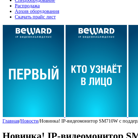
Спецоборудование
Распродажа
Архив оборудования
Скачать прайс лист
Главная
/
Новости
/
Новинка! IP-видеомонитор SM710W с поддер
Новинка! IP-видеомонитор SM