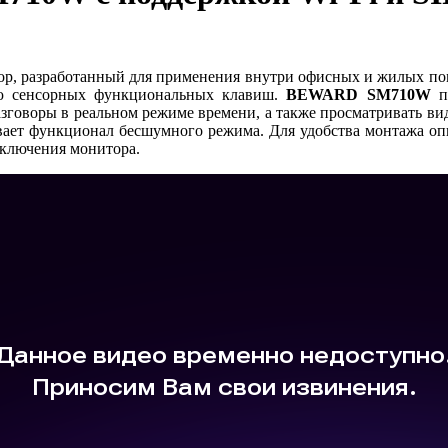
ор, разработанный для применения внутри офисных и жилых п
ю сенсорных функциональных клавиш.
BEWARD SM710W
пр
азговоры в реальном режиме времени, а также просматривать ви
ает функционал бесшумного режима. Для удобства монтажа оп
дключения монитора.