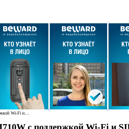
жкой Wi-Fi и…
710W с поддержкой Wi-Fi и SI