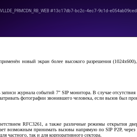
рименён новый экран более высокого разрешения (1024x600),
записи журнала событий 7" SIP монитора. В случае отсутстви
матривать фотографии звонившего человека, если вызов был пр
тветствием RFC3261, а также различные режимы открытия две
ет возможным принимать вызовы напрямую по SIP P2P, через 
ля частного, так и для корпоративного сектора.