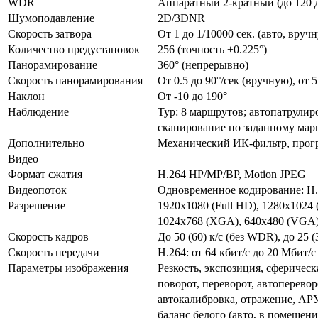
WDR
Аппаратный 2-кратный (до 120 
Шумоподавление
2D/3DNR
Скорость затвора
От 1 до 1/10000 сек. (авто, вруч
Количество предустановок
256 (точность ±0.225°)
Панорамирование
360° (непрерывно)
Скорость панорамирования
От 0.5 до 90°/сек (вручную), от 
Наклон
От -10 до 190°
Наблюдение
Тур: 8 маршрутов; автопатрулир
сканирование по заданному мар
Дополнительно
Механический ИК-фильтр, прог
Видео
Формат сжатия
H.264 HP/MP/BP, Motion JPEG
Видеопоток
Одновременное кодирование: Н.
Разрешение
1920x1080 (Full HD), 1280x1024
1024x768 (XGA), 640x480 (VGA
Скорость кадров
До 50 (60) к/с (без WDR), до 25 
Скорость передачи
Н.264: от 64 кбит/с до 20 Мбит
Параметры изображения
Резкость, экспозиция, сферическа
поворот, переворот, автоперево
автокалибровка, отражение, АРУ
баланс белого (авто, в помещени