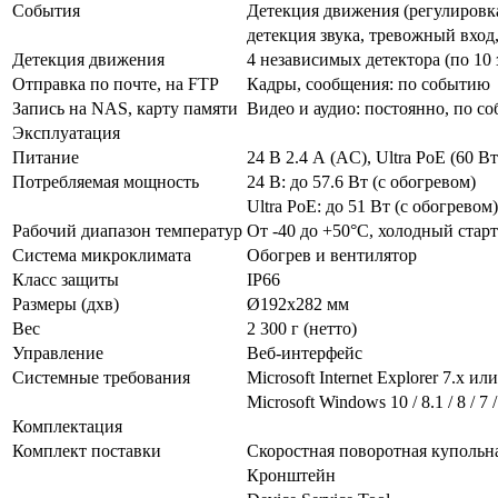
События
Детекция движения (регулировка
детекция звука, тревожный вход
Детекция движения
4 независимых детектора (по 10
Отправка по почте, на FTP
Кадры, сообщения: по событию
Запись на NAS, карту памяти
Видео и аудио: постоянно, по с
Эксплуатация
Питание
24 В 2.4 А (AC), Ultra PoE (60 Вт
Потребляемая мощность
24 В: до 57.6 Вт (с обогревом)
Ultra PoE: до 51 Вт (с обогревом)
Рабочий диапазон температур
От -40 до +50°С, холодный старт
Система микроклимата
Обогрев и вентилятор
Класс защиты
IP66
Размеры (дхв)
Ø192х282 мм
Вес
2 300 г (нетто)
Управление
Веб-интерфейс
Системные требования
Microsoft Internet Explorer 7.x и
Microsoft Windows 10 / 8.1 / 8 / 7 /
Комплектация
Комплект поставки
Скоростная поворотная купольна
Кронштейн