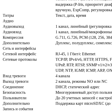
выдержка (P-Iris, приоритет диа
вручную, ExpComp, регулировка
Титры
Текст, дата, время
Аудио
Аудиовыход
1 канал, линейный (регулировка
Аудиовход
1 канал, линейный/микрофонный
Компрессия
G.711, G.726, PCM (128, 256, 384
Дополнительно
Дуплекс, полудуплекс, симплекс
Сеть и интерфейсы
Сетевой интерфейс
RJ-45, 1 Гбит/с Ethernet
Сетевые протоколы
TCP/IP, IPv4/v6, HTTP, HTTPS,
UPnP, RTP, RTSP, SNMP v1/v2/v
UDP, NTP, IGMP, ICMP, ARP, ON
Вход тревоги
4 канала
Выход тревоги
2 канала, режимы NO или NC
Соединение
DHCP, статический адрес
Безопасность
Многоуровневый доступ пользова
Пользователи
До 20 учетных записей с настр
Дополнительно
Поддержка карт microSDXC (до 
Запись и события