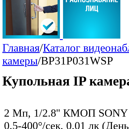
Главная
/
Каталог видеона
камеры
/
BP31P031WSP
Купольная IP каме
2 Мп, 1/2.8'' КМОП SONY 
0.5-400°/сек, 0.01 лк (День