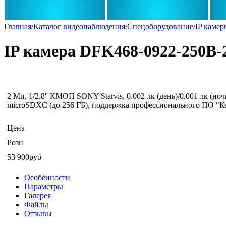
Главная
/
Каталог видеонаблюдения
/
Спецоборудование
/
IP камер
IP камера DFK468-0922-250B-
2 Мп, 1/2.8'' КМОП SONY Starvis, 0.002 лк (день)/0.001 лк (
microSDXC (до 256 ГБ), поддержка профессионального ПО "К
Цена
Розн
53 900руб
Особенности
Параметры
Галерея
Файлы
Отзывы