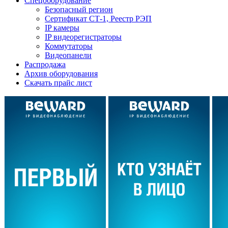
Спецоборудование
Безопасный регион
Сертификат СТ-1, Реестр РЭП
IP камеры
IP видеорегистраторы
Коммутаторы
Видеопанели
Распродажа
Архив оборудования
Скачать прайс лист