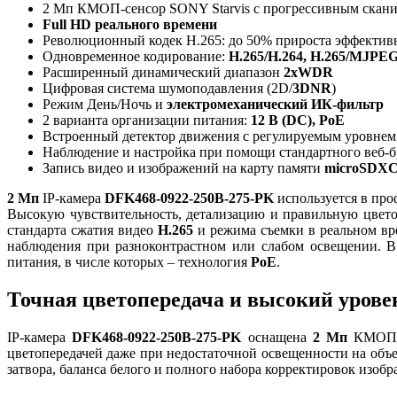
2 Мп КМОП-сенсор SONY Starvis с прогрессивным скан
Full HD реального времени
Революционный кодек H.265: до 50% прироста эффектив
Одновременное кодирование:
H.265/H.264, H.265/MJPE
Расширенный динамический диапазон
2xWDR
Цифровая система шумоподавления (2D/
3DNR
)
Режим День/Ночь и
электромеханический ИК-фильтр
2 варианта организации питания:
12 В (DC), PoE
Встроенный детектор движения с регулируемым уровнем
Наблюдение и настройка при помощи стандартного веб-б
Запись видео и изображений на карту памяти
microSDX
2 Мп
IP-камера
DFK468-0922-250B-275-PK
используется в про
Высокую чувствительность, детализацию и правильную цвето
стандарта сжатия видео
H.265
и режима съемки в реальном в
наблюдения при разноконтрастном или слабом освещении. 
питания, в числе которых – технология
PoE
.
Точная цветопередача и высокий урове
IP-камера
DFK468-0922-250B-275-PK
оснащена
2 Мп
КМОП-
цветопередачей даже при недостаточной освещенности на объ
затвора, баланса белого и полного набора корректировок изоб