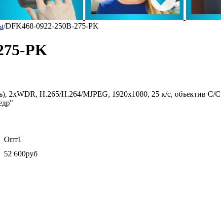
ы
/
DFK468-0922-250B-275-PK
275-PK
ночь), 2xWDR, H.265/H.264/MJPEG, 1920х1080, 25 к/с, объектив C
едр"
Опт1
52 600руб