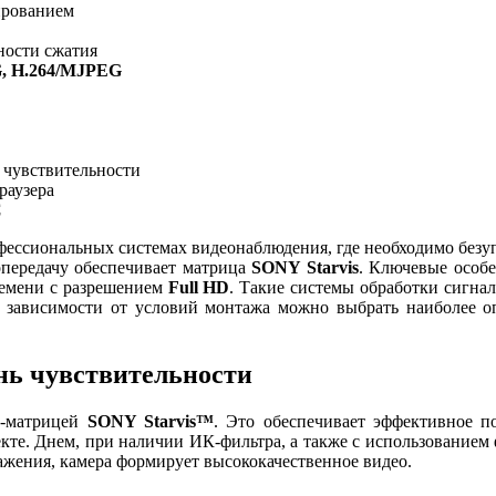
ированием
ности сжатия
G, Н.264/MJPEG
 чувствительности
раузера
C
фессиональных системах видеонаблюдения, где необходимо безу
передачу обеспечивает матрица
SONY Starvis
. Ключевые особ
ремени с разрешением
Full HD
. Такие системы обработки сигнал
В зависимости от условий монтажа можно выбрать наиболее 
нь чувствительности
матрицей
SONY Starvis™
. Это обеспечивает эффективное 
екте. Днем, при наличии ИК-фильтра, а также с использованием
ражения, камера формирует высококачественное видео.