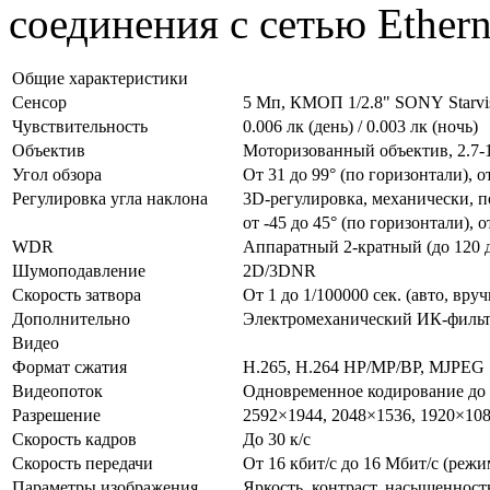
соединения с сетью Ethern
Общие характеристики
Сенсор
5 Мп, КМОП 1/2.8" SONY Starvi
Чувствительность
0.006 лк (день) / 0.003 лк (ночь)
Объектив
Моторизованный объектив, 2.7-
Угол обзора
От 31 до 99° (по горизонтали), о
Регулировка угла наклона
3D-регулировка, механически, по
от -45 до 45° (по горизонтали), 
WDR
Аппаратный 2-кратный (до 120 
Шумоподавление
2D/3DNR
Скорость затвора
От 1 до 1/100000 сек. (авто, вр
Дополнительно
Электромеханический ИК-фильт
Видео
Формат сжатия
H.265, H.264 HP/MP/BP, MJPEG
Видеопоток
Одновременное кодирование до
Разрешение
2592×1944, 2048×1536, 1920×108
Скорость кадров
До 30 к/с
Скорость передачи
От 16 кбит/с до 16 Мбит/с (реж
Параметры изображения
Яркость, контраст, насыщенность,