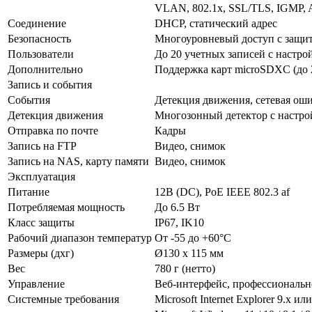
VLAN, 802.1x, SSL/TLS, IGMP, A
Соединение
DHCP, статический адрес
Безопасность
Многоуровневый доступ с защит
Пользователи
До 20 учетных записей с настр
Дополнительно
Поддержка карт microSDXC (до 
Запись и события
События
Детекция движения, сетевая оши
Детекция движения
Многозонный детектор с настро
Отправка по почте
Кадры
Запись на FTP
Видео, снимок
Запись на NAS, карту памяти
Видео, снимок
Эксплуатация
Питание
12В (DC), PoE IEEE 802.3 af
Потребляемая мощность
До 6.5 Вт
Класс защиты
IP67, IK10
Рабочий диапазон температур
От -55 до +60°С
Размеры (дхг)
Ø130 х 115 мм
Вес
780 г (нетто)
Управление
Веб-интерфейс, профессиональ
Системные требования
Microsoft Internet Explorer 9.x и