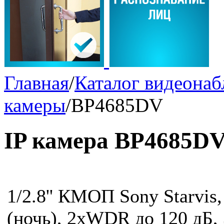
Главная
/
Каталог видеона
камеры
/
BP4685DV
IP камера BP4685D
1/2.8'' КМОП Sony Starvis,
(ночь), 2xWDR до 120 дБ, 