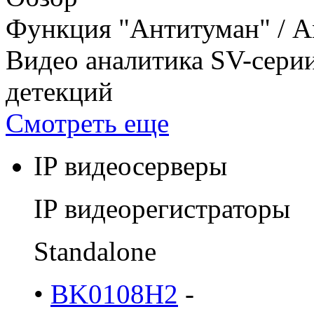
Функция "Антитуман" / An
Видео аналитика SV-сери
детекций
Смотреть еще
IP видеосерверы
IP видеорегистраторы
Standalone
•
BK0108H2
-