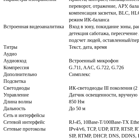
переворот, отражение, АРУ, бал
компенсация засветки, BLC, HL
режим ИК-баланса
Встроенная видеоаналитика
Вход в зону, покидание зоны, р
детекция саботажа, пересечение
подсчет людей, оставленный/п
Титры
Текст, дата, время
Аудио
Аудиовход
Встроенный микрофон
Компрессия
G.711, AAC, G.722, G.726
Дополнительно
Симплекс
Подсветка
Светодиоды
ИК-светодиоды III поколения (2 
Управление
Датчик освещенности, вручную
Длина волны
850 Нм
Дальность
До 50 м
Сеть и интерфейсы
Сетевой интерфейс
RJ-45, 10Base-T/100Base-TX Ethe
Сетевые протоколы
IPv4/v6, TCP, UDP, RTP, RTSP, 
SIP, RTMP, DHCP, DNS, DDNS, F