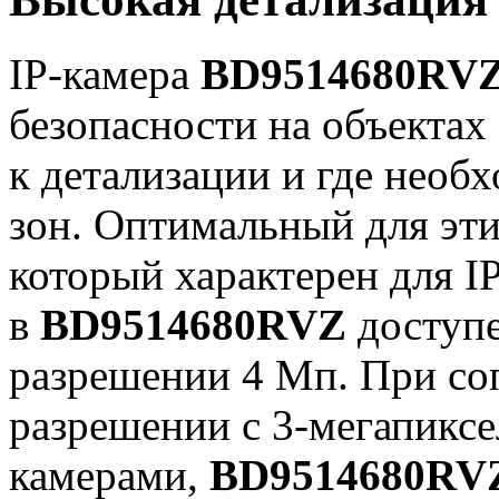
IP-камера
BD9514680RV
безопасности на объекта
к детализации и где нео
зон. Оптимальный для эти
который характерен для I
в
BD9514680RVZ
доступе
разрешении 4 Мп. При со
разрешении с 3-мегапикс
камерами,
BD9514680RV