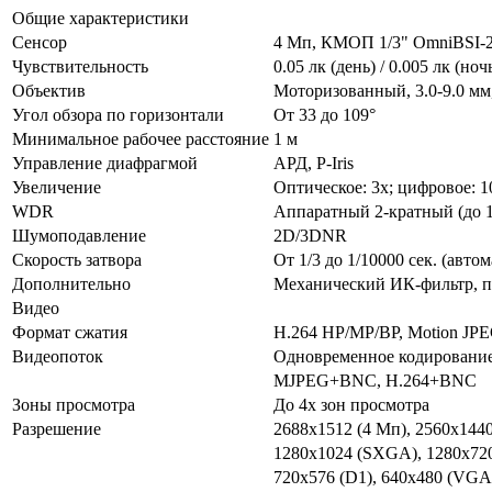
Общие характеристики
Сенсор
4 Мп, КМОП 1/3" OmniBSI-2
Чувствительность
0.05 лк (день) / 0.005 лк (ноч
Объектив
Моторизованный, 3.0-9.0 мм,
Угол обзора по горизонтали
От 33 до 109°
Минимальное рабочее расстояние
1 м
Управление диафрагмой
АРД, P-Iris
Увеличение
Оптическое: 3х; цифровое: 1
WDR
Аппаратный 2-кратный (до 1
Шумоподавление
2D/3DNR
Скорость затвора
От 1/3 до 1/10000 сек. (авто
Дополнительно
Механический ИК-фильтр, п
Видео
Формат сжатия
H.264 HP/MP/BP, Motion JP
Видеопоток
Одновременное кодирование:
MJPEG+BNC, H.264+BNC
Зоны просмотра
До 4х зон просмотра
Разрешение
2688x1512 (4 Мп), 2560x1440
1280x1024 (SXGA), 1280x72
720x576 (D1), 640x480 (VGA)