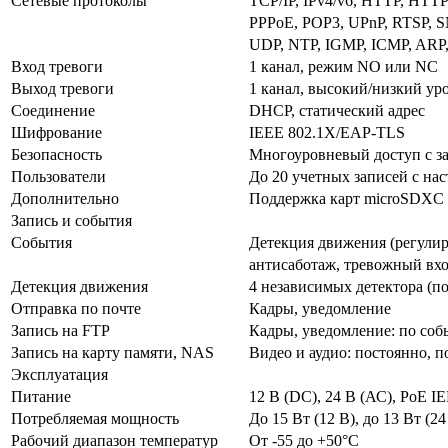
Сетевые протоколы
TCP/IP, IPv4/v6, HTTP, HT
PPPoE, POP3, UPnP, RTSP, S
UDP, NTP, IGMP, ICMP, ARP,
Вход тревоги
1 канал, режим NO или NC
Выход тревоги
1 канал, высокий/низкий ур
Соединение
DHCP, статический адрес
Шифрование
IEEE 802.1X/EAP-TLS
Безопасность
Многоуровневый доступ с за
Пользователи
До 20 учетных записей с на
Дополнительно
Поддержка карт microSDXC 
Запись и события
События
Детекция движения (регулир
антисаботаж, тревожный вход
Детекция движения
4 независимых детектора (п
Отправка по почте
Кадры, уведомление
Запись на FTP
Кадры, уведомление: по соб
Запись на карту памяти, NAS
Видео и аудио: постоянно, 
Эксплуатация
Питание
12 В (DC), 24 В (АС), PoE IE
Потребляемая мощность
До 15 Вт (12 В), до 13 Вт (24
Рабочий диапазон температур
От -55 до +50°С