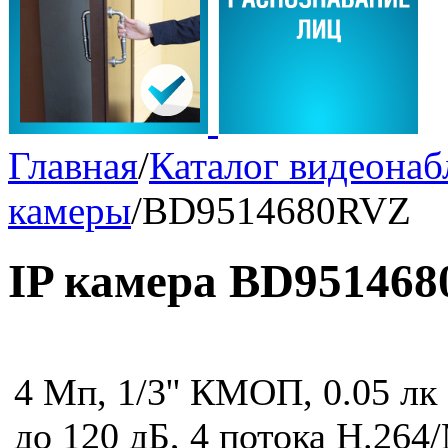
Главная
/
Каталог видеона
камеры
/
BD9514680RVZ
IP камера BD95146
4 Мп, 1/3'' КМОП, 0.05 лк
до 120 дБ, 4 потока Н.264