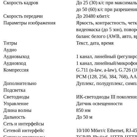
Скорость кадров
До 25 (30) к/с при максима
до 50 (60) к/с при разреше
Скорость передачи
До 20480 кбит/с
Параметры изображения
Яркость, контрастность, чет
видеомаска (до 5 зон), повор
баланс белого (AWB, авто, 
Титры
Текст, дата, время
Аудио
Аудиовыход
1 канал, линейный (регулир
Аудиовход
1 канал, линейный/микрофон
Компрессия
G.711 (u-law, a-law), G.726 (16
PCM (128, 256, 384, 768), A
Дополнительно
Дуплекс, полудуплекс, симп
Подсветка
Светодиоды
ИК-светодиоды III поколения
Управление
Датчик освещенности
Длина волны
850 нм
Дальность
До 50 м
Сеть и интерфейсы
Сетевой интерфейс
10/100 Мбит/с Ethernet, RJ-4