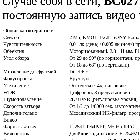
случае сбоя в сети,
BC02
постоянную запись видео 
Общие характеристики
Сенсор
2 Мп, КМОП 1/2.8'' SONY Exmor
Чувствительность
0.01 лк (день) / 0.005 лк (ночь) 
Объектив
Моторизованный, 2.8 - 11 мм, F1
Угол обзора
От 29 до 90° (по горизонтали, 
От 18 до 63° (по вертикали)
Управление диафрагмой
DC drive
Фокусировка
Вручную
Увеличение
Оптическое: 4х, цифровое
WDR
Цифровой, 3 предустановки
Шумоподавление
2D/3DNR (регулировка уровня)
Скорость затвора
От 1/2 до 1/8000 сек. (автоматич
Дополнительно
Механический ИК-фильтр, прогр
Видео
Формат сжатия
H.264 HP/MP/BP, Motion JPEG
Видеопоток
Двойное кодирование: Н.264/M