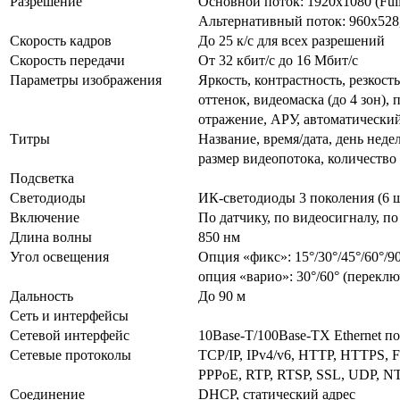
Разрешение
Основной поток: 1920х1080 (Full
Альтернативный поток: 960х528,
Скорость кадров
До 25 к/с для всех разрешений
Скорость передачи
От 32 кбит/с до 16 Мбит/с
Параметры изображения
Яркость, контрастность, резкост
оттенок, видеомаска (до 4 зон), 
отражение, АРУ, автоматический
Титры
Название, время/дата, день недел
размер видеопотока, количеств
Подсветка
Светодиоды
ИК-светодиоды 3 поколения (6 ш
Включение
По датчику, по видеосигналу, п
Длина волны
850 нм
Угол освещения
Опция «фикс»: 15°/30°/45°/60°/9
опция «варио»: 30°/60° (перекл
Дальность
До 90 м
Сеть и интерфейсы
Сетевой интерфейс
10Base-T/100Base-TX Ethernet п
Сетевые протоколы
TCP/IP, IPv4/v6, HTTP, HTTPS,
PPPoE, RTP, RTSP, SSL, UDP, N
Соединение
DHCP, статический адрес