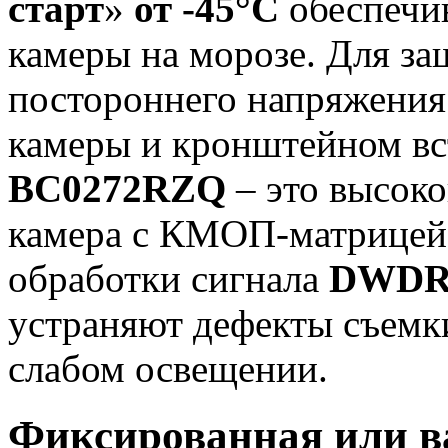
старт
»
от -45°С
обеспечив
камеры на морозе. Для за
постороннего напряжения
камеры и кронштейном в
BC0272RZQ
– это высоко
камера с КМОП-матрице
обработки сигнала
DWD
устраняют дефекты съемк
слабом освещении.
Фиксированная или в