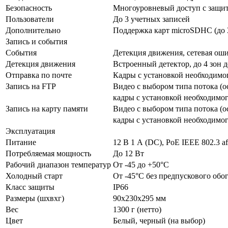
Безопасность
Многоуровневый доступ с защи
Пользователи
До 3 учетных записей
Дополнительно
Поддержка карт microSDHC (до 
Запись и события
События
Детекция движения, сетевая ош
Детекция движения
Встроенный детектор, до 4 зон 
Отправка по почте
Кадры с установкой необходимо
Запись на FTP
Видео с выбором типа потока (о
кадры с установкой необходимо
Запись на карту памяти
Видео с выбором типа потока (о
кадры с установкой необходимо
Эксплуатация
Питание
12 В 1 А (DC), PoE IEEE 802.3 af 
Потребляемая мощность
До 12 Вт
Рабочий диапазон температур
От -45 до +50°С
Холодный старт
От -45°С без предпускового обо
Класс защиты
IP66
Размеры (шхвхг)
90х230х295 мм
Вес
1300 г (нетто)
Цвет
Белый, черный (на выбор)