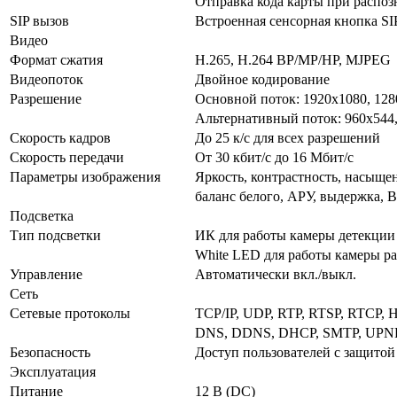
Отправка кода карты при распоз
SIP вызов
Встроенная сенсорная кнопка SI
Видео
Формат сжатия
H.265, H.264 BP/MP/HP, MJPEG
Видеопоток
Двойное кодирование
Разрешение
Основной поток: 1920x1080, 128
Альтернативный поток: 960x544
Скорость кадров
До 25 к/с для всех разрешений
Скорость передачи
От 30 кбит/с до 16 Мбит/с
Параметры изображения
Яркость, контрастность, насыщен
баланс белого, АРУ, выдержка, 
Подсветка
Тип подсветки
ИК для работы камеры детекци
White LED для работы камеры р
Управление
Автоматически вкл./выкл.
Сеть
Сетевые протоколы
TCP/IP, UDP, RTP, RTSP, RTCP, 
DNS, DDNS, DHCP, SMTP, UPNP
Безопасность
Доступ пользователей с защитой
Эксплуатация
Питание
12 В (DC)