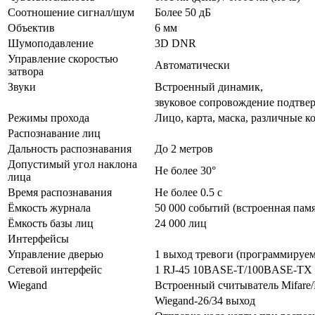
Соотношение сигнал/шум
Более 50 дБ
Объектив
6 мм
Шумоподавление
3D DNR
Управление скоростью
Автоматически
затвора
Звуки
Встроенный динамик,
звуковое сопровождение подтве
Режимы прохода
Лицо, карта, маска, различные
Распознавание лиц
Дальность распознавания
До 2 метров
Допустимый угол наклона
Не более 30°
лица
Время распознавания
Не более 0.5 с
Ёмкость журнала
50 000 событий (встроенная памя
Ёмкость базы лиц
24 000 лиц
Интерфейсы
Управление дверью
1 выход тревоги (программируе
Сетевой интерфейс
1 RJ-45 10BASE-T/100BASE-TX
Wiegand
Встроенный считыватель Mifare
Wiegand-26/34 выход