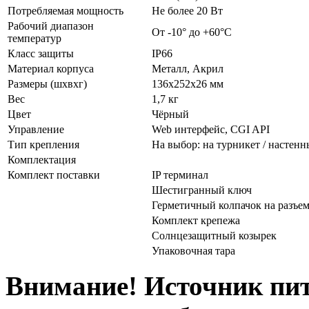
Потребляемая мощность
Не более 20 Вт
Рабочий диапазон
От -10° до +60°С
температур
Класс защиты
IP66
Материал корпуса
Металл, Акрил
Размеры (шхвхг)
136x252x26 мм
Вес
1,7 кг
Цвет
Чёрный
Управление
Web интерфейс, CGI API
Тип крепления
На выбор: на турникет / настен
Комплектация
Комплект поставки
IP терминал
Шестигранный ключ
Герметичный колпачок на разъем
Комплект крепежа
Солнцезащитный козырек
Упаковочная тара
Внимание! Источник пит