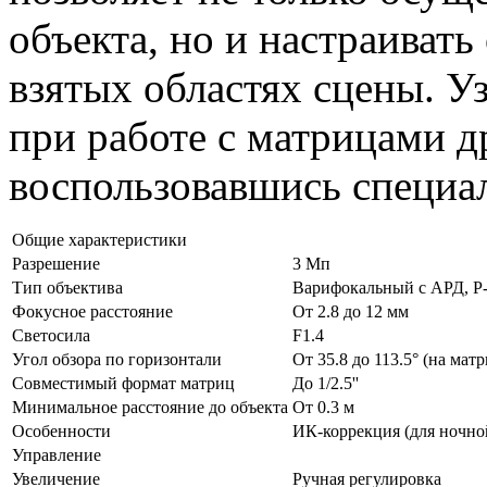
объекта, но и настраивать
взятых областях сцены. Уз
при работе с матрицами 
воспользовавшись специ
Общие характеристики
Разрешение
3 Мп
Тип объектива
Варифокальный с АРД, P-I
Фокусное расстояние
От 2.8 до 12 мм
Светосила
F1.4
Угол обзора по горизонтали
От 35.8 до 113.5° (на матри
Совместимый формат матриц
До 1/2.5''
Минимальное расстояние до объекта
От 0.3 м
Особенности
ИК-коррекция (для ночно
Управление
Увеличение
Ручная регулировка