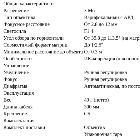
Общие характеристики
Разрешение
3 Мп
Тип объектива
Варифокальный c АРД
Фокусное расстояние
От 2.8 до 12 мм
Светосила
F1.4
Угол обзора по горизонтали
От 35.8 до 113.5° (на матри
Совместимый формат матриц
До 1/2.5''
Минимальное расстояние до объекта
От 0.3 м
Особенности
ИК-коррекция (для ночно
Управление
Увеличение
Ручная регулировка
Фокус
Ручная регулировка
Диафрагма
Автоматическая, по пост
Эксплуатация
Вес
40 г (нетто)
Длина кабеля
300 мм
Крепление
CS
Комплектация
Комплект поставки
Объектив
Упаковочная тара