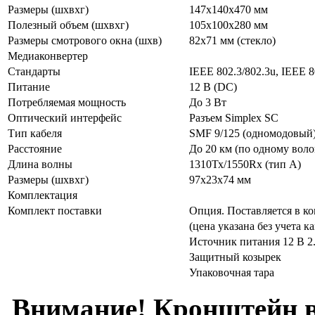
Размеры (шхвхг)
147х140х470 мм
Полезный объем (шхвхг)
105x100x280 мм
Размеры смотрового окна (шхв)
82x71 мм (стекло)
Медиаконвертер
Стандарты
IEEE 802.3/802.3u, IEEE 8
Питание
12 В (DC)
Потребляемая мощность
До 3 Вт
Оптический интерфейс
Разъем Simplex SC
Тип кабеля
SMF 9/125 (одномодовый
Расстояние
До 20 км (по одному воло
Длина волны
1310Тх/1550Rx (тип А)
Размеры (шхвхг)
97х23х74 мм
Комплектация
Комплект поставки
Опция. Поставляется в ко
(цена указана без учета к
Источник питания 12 В 2
Защитный козырек
Упаковочная тара
Внимание! Кронштейн в