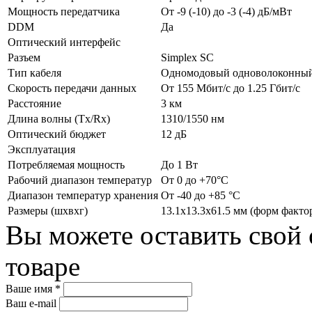
Мощность передатчика
От -9 (-10) до -3 (-4) дБ/мВт
DDM
Да
Оптический интерфейс
Разъем
Simplex SC
Тип кабеля
Одномодовый одноволоконный 
Скорость передачи данных
От 155 Мбит/с до 1.25 Гбит/с
Расстояние
3 км
Длина волны (Tx/Rx)
1310/1550 нм
Оптический бюджет
12 дБ
Эксплуатация
Потребляемая мощность
До 1 Вт
Рабочий диапазон температур
От 0 до +70°C
Диапазон температур хранения
От -40 до +85 °C
Размеры (шхвхг)
13.1х13.3х61.5 мм (форм факто
Вы можете оставить свой 
товаре
Ваше имя *
Ваш e-mail