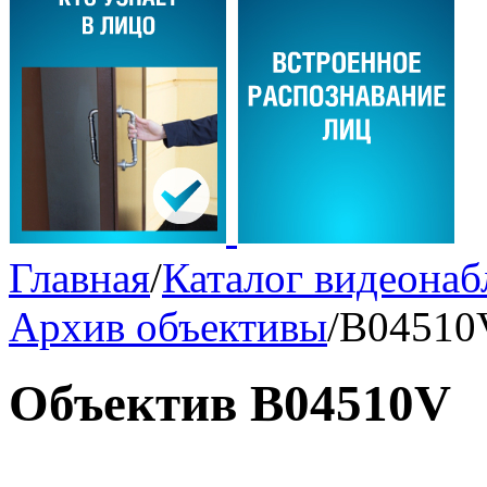
Главная
/
Каталог видеона
Архив объективы
/
B04510
Объектив B04510V