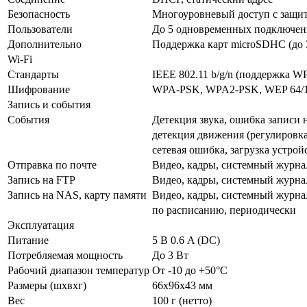
Безопасность
Многоуровневый доступ с защит
Пользователи
До 5 одновременных подключе
Дополнительно
Поддержка карт microSDHC (до 
Wi-Fi
Стандарты
IEEE 802.11 b/g/n (поддержка W
Шифрование
WPA-PSK, WPA2-PSK, WEP 64/1
Запись и события
События
Детекция звука, ошибка записи 
детекция движения (регулировка
сетевая ошибка, загрузка устройс
Отправка по почте
Видео, кадры, системный журна
Запись на FTP
Видео, кадры, системный журна
Запись на NAS, карту памяти
Видео, кадры, системный журна
по расписанию, периодически
Эксплуатация
Питание
5 В 0.6 A (DC)
Потребляемая мощность
До 3 Вт
Рабочий диапазон температур
От -10 до +50°С
Размеры (шхвхг)
66х96х43 мм
Вес
100 г (нетто)