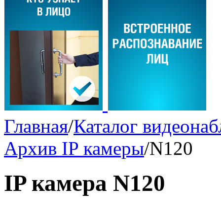
Главная
/
Каталог видеона
Архив IP камеры
/
N120
IP камера N120