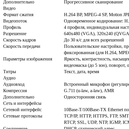
Дополнительно
Прогрессивное сканирование
Видео
Формат сжатия
H.264 BP, MPEG-4 SP, Motion J
Видеопоток
Одновременное кодирование: H.2
Профиль
4 профиля, индивидуальная нас
Разрешение
640x480 (VGA), 320x240 (QVGA
Скорость кадров
До 30 к/с для всех разрешений
Скорость передачи
Пользовательские настройки, пр
фиксированная (для H.264, MPEG
Параметры изображения
Яркость, контрастность, насыщен
видеомаска (до 5 зон), поворот,
Титры
Текст, дата, время
Аудио
Аудиовход
Встроенный микрофон (регулиро
Компрессия
G.711 (u-law, a-law), AMR
Дополнительно
Односторонняя связь
Сеть и интерфейсы
Сетевой интерфейс
10Base-T/100Base-TX Ethernet п
Сетевые протоколы
TCP/IP, HTTP, HTTPS, FTP, SMT
RTCP, SSL, UDP, NTP, IGMP, ICM
Соединение
DHCP, статический адрес