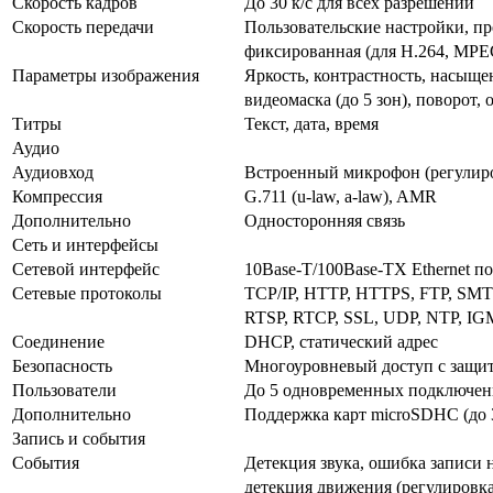
Скорость кадров
До 30 к/с для всех разрешений
Скорость передачи
Пользовательские настройки, пр
фиксированная (для H.264, MPEG
Параметры изображения
Яркость, контрастность, насыщен
видеомаска (до 5 зон), поворот,
Титры
Текст, дата, время
Аудио
Аудиовход
Встроенный микрофон (регулиро
Компрессия
G.711 (u-law, a-law), AMR
Дополнительно
Односторонняя связь
Сеть и интерфейсы
Сетевой интерфейс
10Base-T/100Base-TX Ethernet п
Сетевые протоколы
TCP/IP, HTTP, HTTPS, FTP, SMT
RTSP, RTCP, SSL, UDP, NTP, IGM
Соединение
DHCP, статический адрес
Безопасность
Многоуровневый доступ с защит
Пользователи
До 5 одновременных подключе
Дополнительно
Поддержка карт microSDHC (до 
Запись и события
События
Детекция звука, ошибка записи 
детекция движения (регулировка