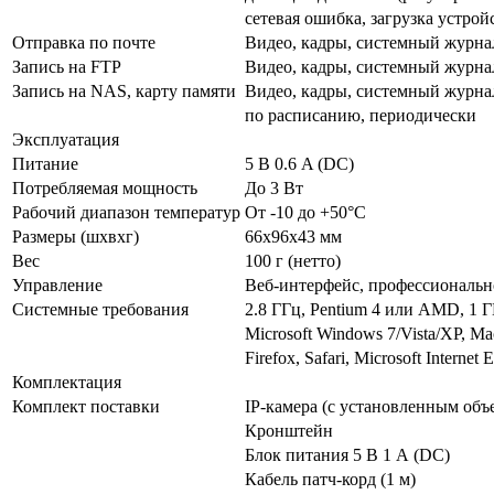
сетевая ошибка, загрузка устройс
Отправка по почте
Видео, кадры, системный журна
Запись на FTP
Видео, кадры, системный журна
Запись на NAS, карту памяти
Видео, кадры, системный журна
по расписанию, периодически
Эксплуатация
Питание
5 В 0.6 A (DC)
Потребляемая мощность
До 3 Вт
Рабочий диапазон температур
От -10 до +50°С
Размеры (шхвхг)
66х96х43 мм
Вес
100 г (нетто)
Управление
Веб-интерфейс, профессиональн
Системные требования
2.8 ГГц, Pentium 4 или AMD, 1 Г
Microsoft Windows 7/Vista/XP, M
Firefox, Safari, Microsoft Internet
Комплектация
Комплект поставки
IP-камера (с установленным объ
Кронштейн
Блок питания 5 В 1 А (DC)
Кабель патч-корд (1 м)