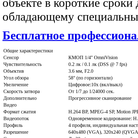
объекте в короткие сроки 
обладающему специальны
Бесплатное профессиона
Общие характеристики
Сенсор
КМОП 1/4'' OmniVision
Чувствительность
0.2 лк / 0.1 лк (DSS @ 7 fps)
Объектив
3.6 мм, F2.0
Угол обзора
58° (по горизонтали)
Увеличение
Цифровое:10х (вкл/выкл)
Скорость затвора
От 1/7 до 1/24000 сек.
Дополнительно
Прогрессивное сканирование
Видео
Формат сжатия
H.264 BP, MPEG-4 SP, Motion J
Видеопоток
Одновременное кодирование: H.2
Профиль
4 профиля, индивидуальная нас
Разрешение
640x480 (VGA), 320x240 (QVGA