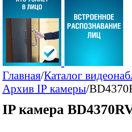
Главная
/
Каталог видеона
Архив IP камеры
/
BD4370
IP камера BD4370R