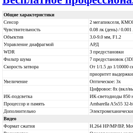
Общие характеристики
Сенсор
2 мегапикселя, КМОП
Чувствительность
0.08 лк (день) / 0.001
Объектив
3.0-9.0 мм, F1.2
Управление диафрагмой
АРД
WDR
3 предустановки
Фильтр шума
7 предустановок (3
Скорость затвора
От 1/1.5 до 1/10000 
приоритет выдержки
Увеличение
Оптическое: 3х
Цифровое: 8х (вкл/в
ИК-подсветка
ИК-светодиоды 850 н
Процессор и память
Ambarella A5s55 32-
Дополнительно
Электромеханически
Видео
Формат сжатия
H.264 HP/MP/BP, Mo