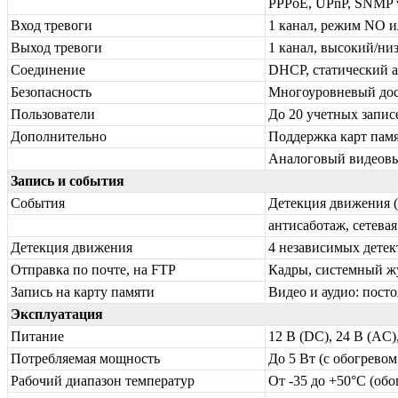
PPPoE, UPnP, SNMP v
Вход тревоги
1 канал, режим NO 
Выход тревоги
1 канал, высокий/ни
Соединение
DHCP, статический а
Безопасность
Многоуровневый дост
Пользователи
До 20 учетных запис
Дополнительно
Поддержка карт пам
Аналоговый видеов
Запись и события
События
Детекция движения (
антисаботаж, сетева
Детекция движения
4 независимых детек
Отправка по почте, на FTP
Кадры, системный ж
Запись на карту памяти
Видео и аудио: пост
Эксплуатация
Питание
12 В (DC), 24 В (AC),
Потребляемая мощность
До 5 Вт (с обогревом
Рабочий диапазон температур
От -35 до +50°С (обо