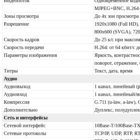
Видеопоток
Одновременное кодир
MJPEG+BNC, H.26
Зоны просмотра
До 4х зон просмотра
Разрешение
1920x1080 (Full HD)
800x600 (SVGA), 720
Скорость кадров
До 25 к/с при макси
Скорость передачи
Н.264: от 64 кбит/с
Параметры изображения
Яркость, контрастнос
поворот, отражение, 
Титры
Текст, дата, время
Аудио
Аудиовыход
1 канал, линейный (
Аудиовход
1 канал, линейный/м
Компрессия
G.711 (u-law, a-law), 
Дополнительно
Дуплекс, полудуплек
Сеть и интерфейсы
Сетевой интерфейс
10Base-T/100Base-TX
Сетевые протоколы
TCP/IP, UDP, RTP, 