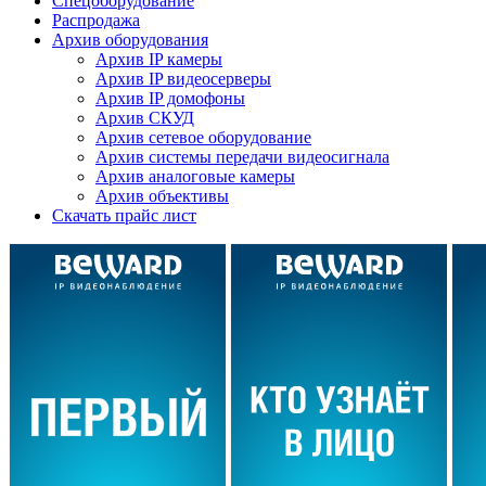
Спецоборудование
Распродажа
Архив оборудования
Архив IP камеры
Архив IP видеосерверы
Архив IP домофоны
Архив СКУД
Архив сетевое оборудование
Архив системы передачи видеосигнала
Архив аналоговые камеры
Архив объективы
Скачать прайс лист