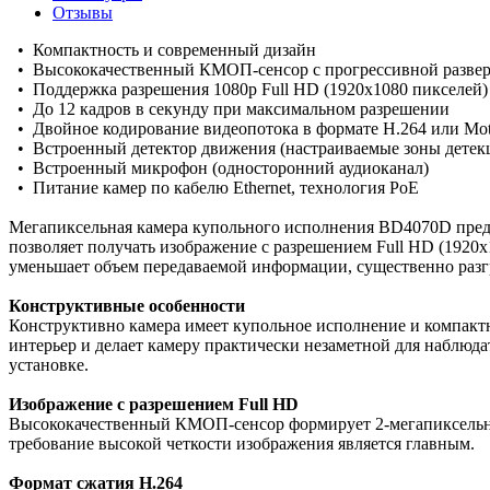
Отзывы
• Компактность и современный дизайн
• Высококачественный КМОП-сенсор с прогрессивной развер
• Поддержка разрешения 1080p Full HD (1920х1080 пикселей)
• До 12 кадров в секунду при максимальном разрешении
• Двойное кодирование видеопотока в формате Н.264 или Mo
• Встроенный детектор движения (настраиваемые зоны детек
• Встроенный микрофон (односторонний аудиоканал)
• Питание камер по кабелю Ethernet, технология PoE
Мегапиксельная камера купольного исполнения BD4070D предна
позволяет получать изображение с разрешением Full HD (1920х
уменьшает объем передаваемой информации, существенно разг
Конструктивные особенности
Конструктивно камера имеет купольное исполнение и компактны
интерьер и делает камеру практически незаметной для наблюда
установке.
Изображение с разрешением Full HD
Высококачественный КМОП-сенсор формирует 2-мегапиксельное 
требование высокой четкости изображения является главным.
Формат сжатия Н.264