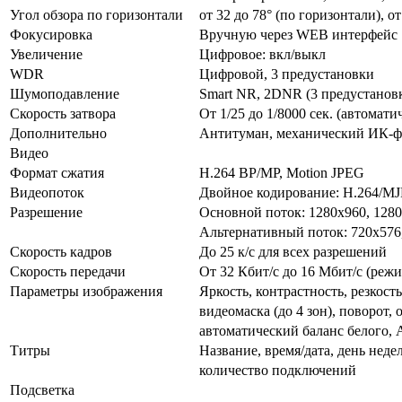
Угол обзора по горизонтали
от 32 до 78° (по горизонтали), от
Фокусировка
Вручную через WEB интерфейс
Увеличение
Цифровое: вкл/выкл
WDR
Цифровой, 3 предустановки
Шумоподавление
Smart NR, 2DNR (3 предустанов
Скорость затвора
От 1/25 до 1/8000 сек. (автомати
Дополнительно
Антитуман, механический ИК-фи
Видео
Формат сжатия
H.264 BP/MP, Motion JPEG
Видеопоток
Двойное кодирование: Н.264/M
Разрешение
Основной поток: 1280x960, 128
Альтернативный поток: 720x576,
Скорость кадров
До 25 к/с для всех разрешений
Скорость передачи
От 32 Кбит/c до 16 Мбит/с (ре
Параметры изображения
Яркость, контрастность, резкост
видеомаска (до 4 зон), поворот,
автоматический баланс белого,
Титры
Название, время/дата, день недел
количество подключений
Подсветка