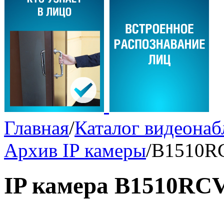
Главная
/
Каталог видеона
Архив IP камеры
/
B1510R
IP камера B1510RC