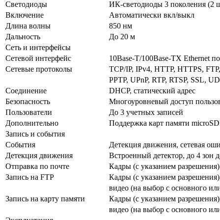
Светодиоды
ИК-светодиоды 3 поколения (2 ш
Включение
Автоматически вкл/выкл
Длина волны
850 нм
Дальность
До 20 м
Сеть и интерфейсы
Сетевой интерфейс
10Base-T/100Base-TX Ethernet п
Сетевые протоколы
TCP/IP, IPv4, HTTP, HTTPS, FT
PPTP, UPnP, RTP, RTSP, SSL, UD
Соединение
DHCP, статический адрес
Безопасность
Многоуровневый доступ пользов
Пользователи
До 3 учетных записей
Дополнительно
Поддержка карт памяти microSD
Запись и события
События
Детекция движения, сетевая ош
Детекция движения
Встроенный детектор, до 4 зон 
Отправка по почте
Кадры (с указанием разрешения)
Запись на FTP
Кадры (с указанием разрешения)
видео (на выбор с основного ил
Запись на карту памяти
Кадры (с указанием разрешения)
видео (на выбор с основного ил