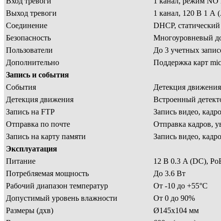
Вход тревоги
1 канал, режим NO
Выход тревоги
1 канал, 120 В 1 А 
Соединение
DHCP, статический
Безопасность
Многоуровневый до
Пользователи
До 3 учетных запис
Дополнительно
Поддержка карт mi
Запись и события
События
Детекция движения,
Детекция движения
Встроенный детекто
Запись на FTP
Запись видео, кадр
Отправка по почте
Отправка кадров, 
Запись на карту памяти
Запись видео, кадр
Эксплуатация
Питание
12 В 0.3 A (DC), Po
Потребляемая мощность
До 3.6 Вт
Рабочий диапазон температур
От -10 до +55°С
Допустимый уровень влажности
От 0 до 90%
Размеры (дхв)
Ø145х104 мм