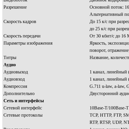
Разрешение
Основной поток: 1
Альтернативный по
Скорость кадров
До 15 к/с при разр
до 25 к/с при разр
Скорость передачи
От 30 кбит/с до 1
Параметры изображения
Яркость, экспозиция
поворот, отражение
Титры
Название, количеств
Аудио
Аудиовыход
1 канал, линейный 
Аудиовход
1 канал, линейный 
Компрессия
G.711 u-law, a-law,
Дополнительно
Двусторонний ауди
Сеть и интерфейсы
Сетевой интерфейс
10Base-T/100Base-T
Сетевые протоколы
TCP, HTTP, FTP, S
RTP, RTSP, UDP, N