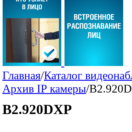
Главная
/
Каталог видеона
Архив IP камеры
/
B2.920
B2.920DXP