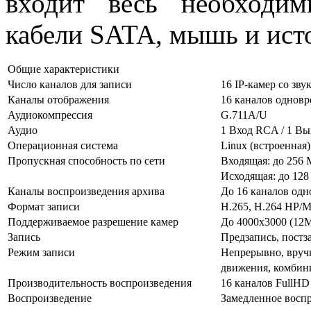
входит весь необходи
кабели SATA, мышь и ист
Общие характеристики
Число каналов для записи
16 IP-камер со зву
Каналы отображения
16 каналов однов
Аудиокомпрессия
G.711A/U
Аудио
1 Вход RCA / 1 В
Операционная система
Linux (встроенная)
Пропускная способность по сети
Входящая: до 256 
Исходящая: до 128
Каналы воспроизведения архива
До 16 каналов од
Формат записи
H.265, H.264 HP/
Поддерживаемое разрешение камер
До 4000х3000 (12
Запись
Предзапись, постз
Режим записи
Непрерывно, вручн
движения, комбин
Производительность воспроизведения
16 каналов FullHD 
Воспроизведение
Замедленное воспр