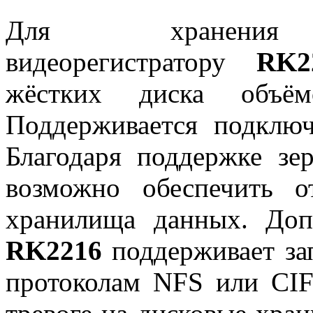
Для хранени
видеорегистратору
R
K
жёстких диска об
Поддерживается подклю
Благодаря поддержке зе
возможно обеспечить от
хранилища данных. Допо
RK
2216
поддерживает за
протоколам NFS или CIF