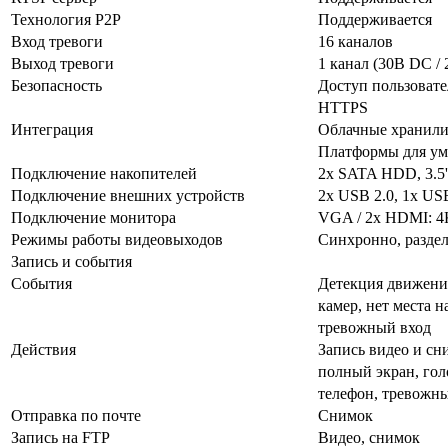
Технология P2P
Поддерживается
Вход тревоги
16 каналов
Выход тревоги
1 канал (30В DC /
Безопасность
Доступ пользовате
HTTPS
Интеграция
Облачные хранилищ
Платформы для умн
Подключение накопителей
2х SATA HDD, 3.5'
Подключение внешних устройств
2x USB 2.0, 1х US
Подключение монитора
VGA / 2x HDMI: 4
Режимы работы видеовыходов
Синхронно, разде
Запись и события
События
Детекция движени
камер, нет места 
тревожный вход
Действия
Запись видео и сни
полный экран, гол
телефон, тревожн
Отправка по почте
Снимок
Запись на FTP
Видео, снимок