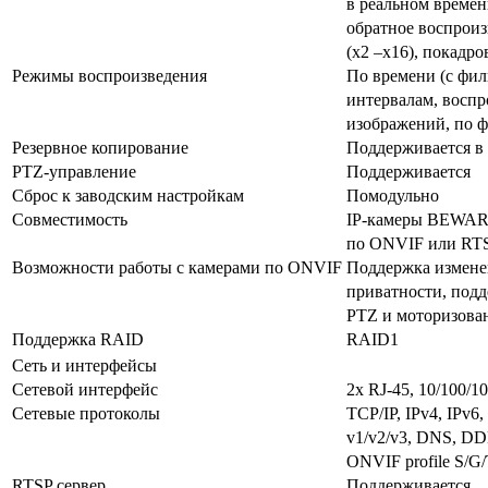
в реальном времен
обратное воспроиз
(x2 –x16), покадр
Режимы воспроизведения
По времени (с фил
интервалам, воспр
изображений, по ф
Резервное копирование
Поддерживается в ф
PTZ-управление
Поддерживается
Сброс к заводским настройкам
Помодульно
Совместимость
IP-камеры BEWARD
по ONVIF или RT
Возможности работы с камерами по ONVIF
Поддержка изменен
приватности, подд
PTZ и моторизова
Поддержка RAID
RAID1
Сеть и интерфейсы
Сетевой интерфейс
2х RJ-45, 10/100/1
Сетевые протоколы
TCP/IP, IPv4, IPv
v1/v2/v3, DNS, D
ONVIF profile S/G
RTSP сервер
Поддерживается