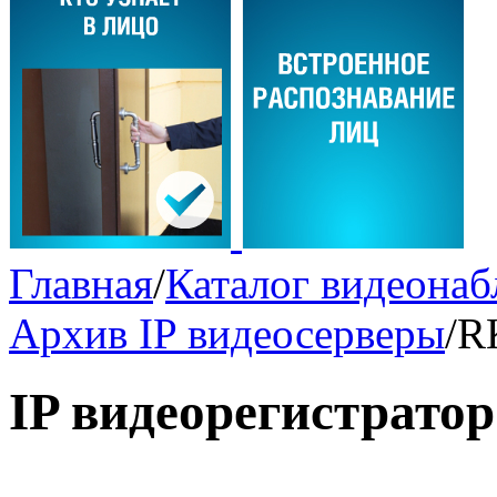
Главная
/
Каталог видеона
Архив IP видеосерверы
/
R
IP видеорегистрато