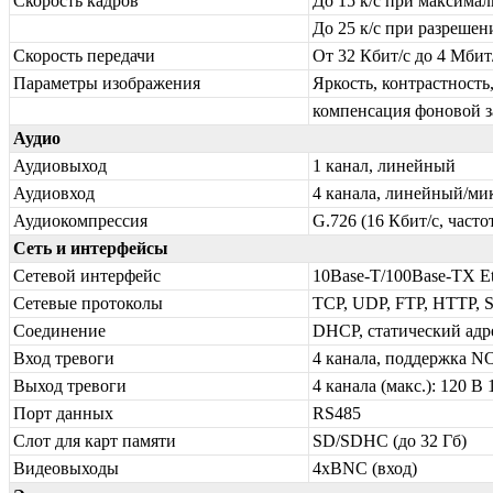
Скорость кадров
До 15 к/с при максима
До 25 к/с при разреше
Скорость передачи
От 32 Кбит/c до 4 Мбит
Параметры изображения
Яркость, контрастность
компенсация фоновой з
Аудио
Аудиовыход
1 канал, линейный
Аудиовход
4 канала, линейный/м
Аудиокомпрессия
G.726 (16 Кбит/с, часто
Сеть и интерфейсы
Сетевой интерфейс
10Base-T/100Base-TX Et
Сетевые протоколы
TCP, UDP, FTP, HTTP, 
Соединение
DHCP, статический адр
Вход тревоги
4 канала, поддержка N
Выход тревоги
4 канала (макс.): 120 В
Порт данных
RS485
Слот для карт памяти
SD/SDHC (до 32 Гб)
Видеовыходы
4хBNC (вход)