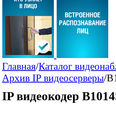
Главная
/
Каталог видеона
Архив IP видеосерверы
/
B
IP видеокодер B1014