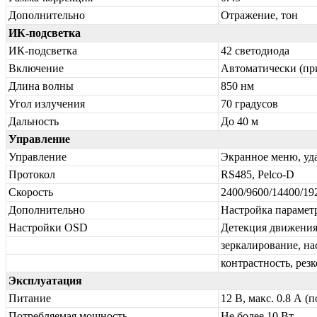
Дополнительно
Отражение, тон
ИК-подсветка
ИК-подсветка
42 светодиода
Включение
Автоматически (пр
Длина волны
850 нм
Угол излучения
70 градусов
Дальность
До 40 м
Управление
Управление
Экранное меню, уд
Протокол
RS485, Pelco-D
Скорость
2400/9600/14400/19
Дополнительно
Настройка парамет
Настройки OSD
Детекция движения
зеркалирование, на
контрастность, резк
Эксплуатация
Питание
12 В, макс. 0.8 А 
Потребляемая мощность
Не более 10 Вт