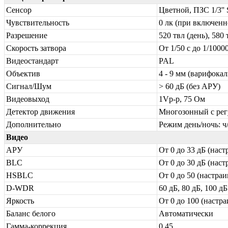
Сенсор
Цветной, ПЗС 1/3'
Чувствительность
0 лк (при включенн
Разрешение
520 твл (день), 580 
Скорость затвора
От 1/50 с до 1/10000
Видеостандарт
PAL
Объектив
4 - 9 мм (варифока
Сигнал/Шум
> 60 дБ (без АРУ)
Видеовыход
1Vp-p, 75 Ом
Детектор движения
Многозонный с рег
Дополнительно
Режим день/ночь: ч/
Видео
АРУ
От 0 до 33 дБ (нас
BLC
От 0 до 30 дБ (нас
HSBLC
От 0 до 50 (настра
D-WDR
60 дБ, 80 дБ, 100 д
Яркость
От 0 до 100 (настра
Баланс белого
Автоматически
Гамма-коррекция
0.45