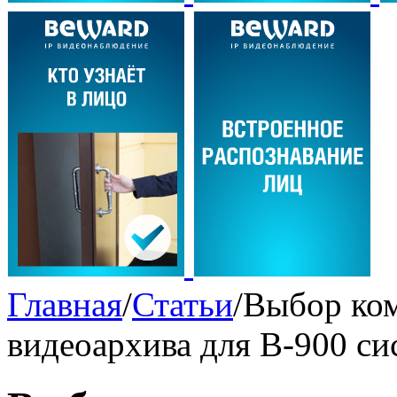
Главная
/
Статьи
/
Выбор ком
видеоархива для B-900 си